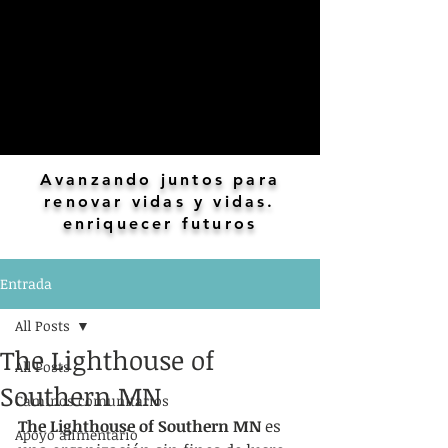
Avanzando juntos para
renovar vidas y vidas.
enriquecer futuros
Entrada
All Posts
The Lighthouse of
All Posts
Southern MN
Caminos comunitarios
The Lighthouse of Southern MN
 es 
Apoyo alimentario