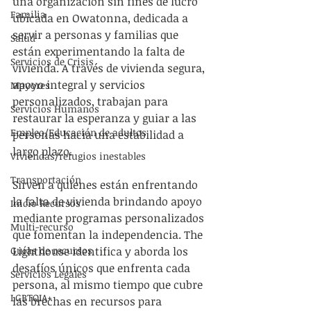
una organización sin fines de lucro 
Familia
ubicada en Owatonna, dedicada a 
servir a personas y familias que 
Salud
están experimentando la falta de 
Servicios de Crisis
vivienda. A través de vivienda segura, 
apoyo integral y servicios 
Mayores
personalizados, trabajan para 
Servicios Humanos
restaurar la esperanza y guiar a las 
Empleo/Educación de adultos
personas hacia una estabilidad a 
largo plazo.
Viviendas/refugios inestables
Transportación
Sirven a quienes están enfrentando 
la falta de vivienda brindando apoyo 
Inicio Recursos
mediante programas personalizados 
Multi-recurso
que fomentan la independencia. The 
Guías de recursos
Lighthouse identifica y aborda los 
desafíos únicos que enfrenta cada 
Servicios Legales
persona, al mismo tiempo que cubre 
LGBTQIA+
las brechas en recursos para 