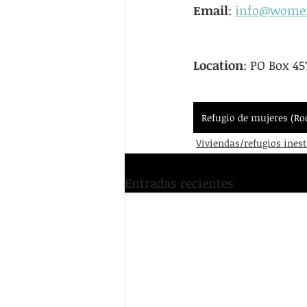
Email
: 
info@women
Location
: PO Box 4
Refugio de mujeres (Ro
Viviendas/refugios inest
Entradas recientes