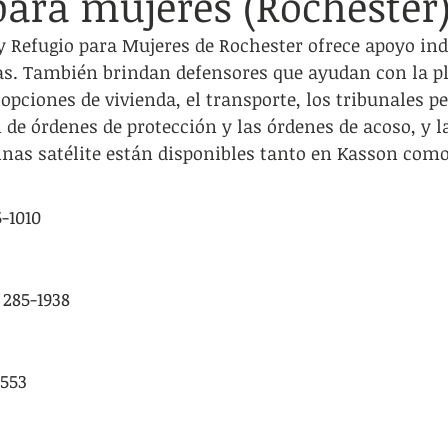
para mujeres (Rochester
cación de adultos
Viviendas/refugios inestables
Transportac
y Refugio para Mujeres de Rochester ofrece apoyo indi
as. También brindan defensores que ayudan con la pl
s
Servicios Legales
LGBTQIA+
Grupos de apoyo
 opciones de vivienda, el transporte, los tribunales p
n de órdenes de protección y las órdenes de acoso, y la
cinas satélite están disponibles tanto en Kasson com
5-1010
) 285-1938
0553