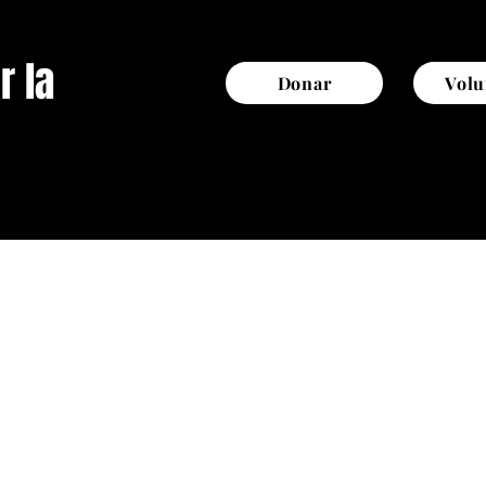
r la
Donar
Volu