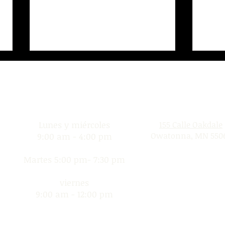
Donation Days
Ubicación
Proyecto Inicio
la l
Lunes y miércoles
155 Calle Oakdale
Owatonna, MN 550
9:00 am - 4:00 pm
Martes 5:00 pm- 7:30 pm
viernes
9:00 am - 12:00 pm