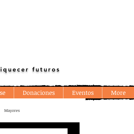
iquecer futuros
se
Donaciones
Eventos
More
Mayores