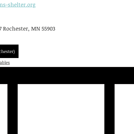
s-shelter.org
57 Rochester, MN 55903
chester)
ables