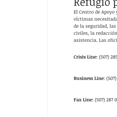
Refugio 
Servicios Humanos
Empleo/Edu
El Centro de Apoyo 
víctimas necesitad
Multi-recurso
Guías de recurso
de la seguridad, las
civiles, la redacció
asistencia. Las ofi
Crisis Line
: (507) 28
Business Line
: (507
Fax Line
: (507) 287 