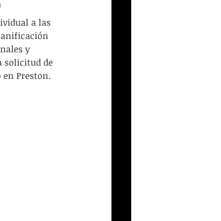
)
ión
Inicio Recursos
vidual a las 
anificación 
enales y 
 solicitud de 
o en Preston.