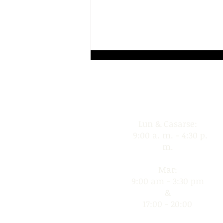
Horas de operación
la casa de rut
Lun & Casarse:
9:00 a. m. - 4:30 p.
m.
Mar:
9:00 am - 3:30 pm
&
17:00 - 20:00