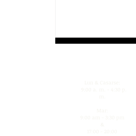
Horas de operación
Lun & Casarse:
9:00 a. m. - 4:30 p.
m.
Biblioteca de derecho del
estado de Minnesota
Mar:
9:00 am - 3:30 pm
&
17:00 - 20:00