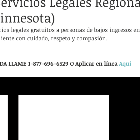
ervicios Legales Regiona
cación de adultos
Viviendas/refugios inestables
Transportac
innesota)
s
Servicios Legales
LGBTQIA+
Grupos de apoyo
ios legales gratuitos a personas de bajos ingresos en 
liente con cuidado, respeto y compasión.
A LLAME 1-877-696-6529 O Aplicar en línea 
Aqui