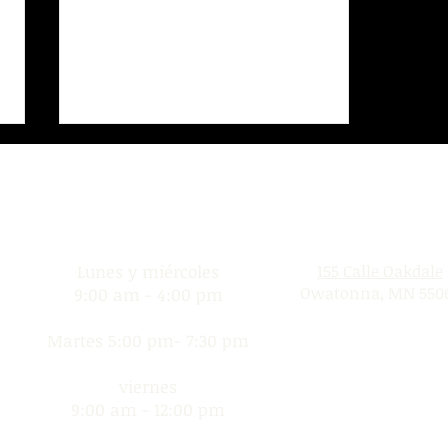
Donation Days
Ubicación
Lunes y miércoles
155 Calle Oakdale
Owatonna, MN 550
9:00 am - 4:00 pm
Comisión Federal de
Martes 5:00 pm- 7:30 pm
Comercio
(IdentityTheft.Gov)
viernes
9:00 am - 12:00 pm