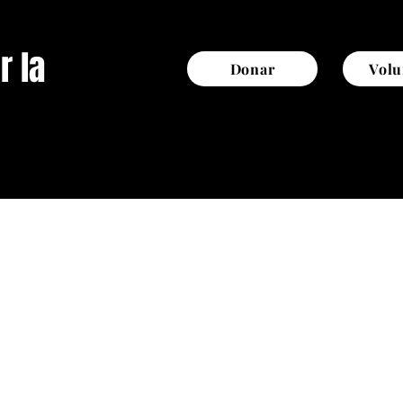
r la
Donar
Volu