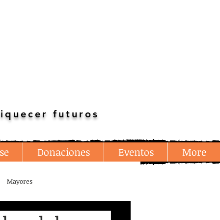
iquecer futuros
se
Donaciones
Eventos
More
Mayores