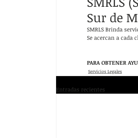
SMRLS (S
Servicios Humanos
Empleo/Edu
Sur de M
Multi-recurso
Guías de recurso
SMRLS Brinda servic
Se acercan a cada c
PARA OBTENER AYUD
Servicios Legales
Entradas recientes