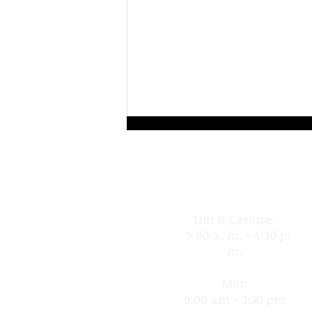
Horas de operación
Lun & Casarse:
9:00 a. m. - 4:30 p.
m.
Tri-Valley Consejo de
oportunidad
Mar:
9:00 am - 3:30 pm