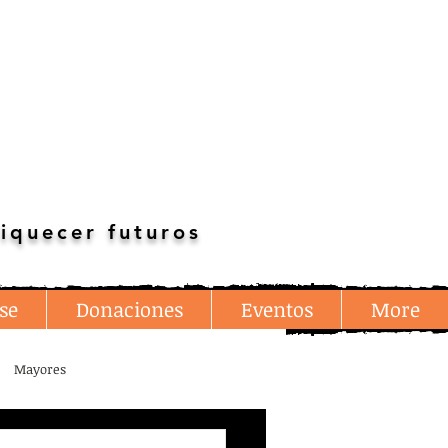
iquecer futuros
se
Donaciones
Eventos
More
Mayores