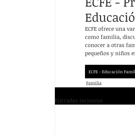
ECFE - P
Servicios Humanos
Empleo/Edu
Educaci
Multi-recurso
Guías de recurso
ECFE ofrece una var
como familia, discu
conocer a otras fam
pequeños y niños e
ECFE - Educación Famil
Familia
Entradas recientes