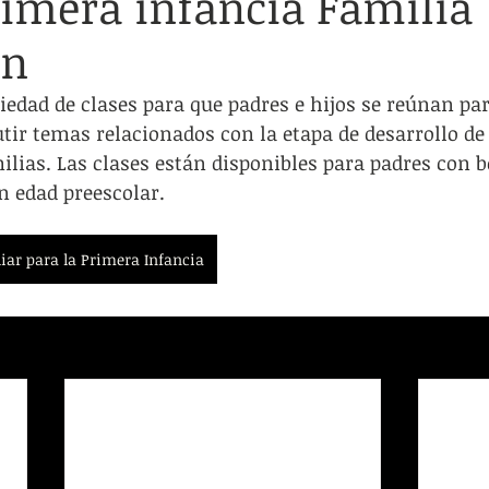
rimera infancia Familia
cación de adultos
Viviendas/refugios inestables
Transportac
ón
s
Servicios Legales
LGBTQIA+
Grupos de apoyo
iedad de clases para que padres e hijos se reúnan pa
tir temas relacionados con la etapa de desarrollo de 
ilias. Las clases están disponibles para padres con b
n edad preescolar.
iar para la Primera Infancia