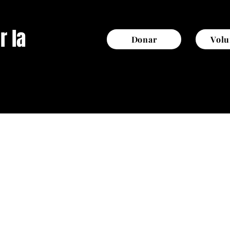
r la
Donar
Volu