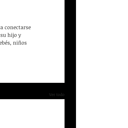
ión
Inicio Recursos
ra conectarse 
su hijo y 
ebés, niños 
Ver todo